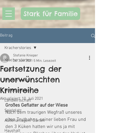
Stark für Familie
Beitrag
Kracherstories
Stefanie Knieper
Kracherstories
26. Juni 2021
5 Min. Lesezeit
Fortsetzung der
News
unerwünschten
Kracherstories
Krimireihe
Gebetsanliegen
Aktualisiert:
10. Juli 2021
Landwirtschaft
Großes Geflatter auf der Wiese
Spielplatz
Nach dem traurigen Wegfraß unseres 
alten Truthahns, seiner lieben Frau und 
Außenanlagen/ Garten
den 3 Küken hatten wir uns ja mit 
Haushalt