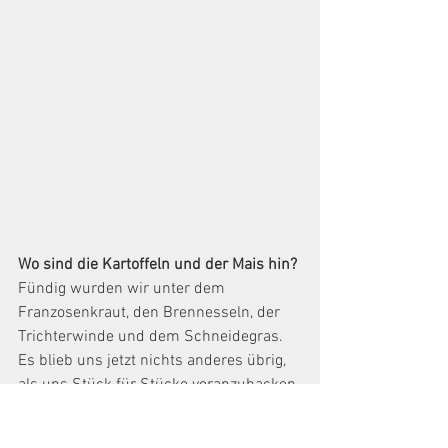
Wo sind die Kartoffeln und der Mais hin?
Fündig wurden wir unter dem 
Franzosenkraut, den Brennesseln, der 
Trichterwinde und dem Schneidegras. 
Es blieb uns jetzt nichts anderes übrig, 
als uns Stück für Stücke voranzuhacken 
und die erwünschten Pflanzen unter 
dem Unkraut wieder auszugraben. 