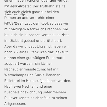
einem neuen Pärchen über den Verlust 
hinweggetröstet. Der Truthahn stellte 
Spielscheune
sich auch gleich ganz gut bei den 
Dienstleistungen
Damen an und verdrehte einer 
Sonstiges
kinderlosen Lady den Kopf, so dass wir 
mit baldigem Nachwuchs rechnen. Sie 
hat sich ein hübsches verstecktes Nest 
im Dickicht gebaut und brütet dort. 
Aber da wir ungeduldig sind, haben wir 
noch 7 kleine Putenküken dazugekauft, 
die von einer gutmütigen Putenmutti 
adoptiert wurden. Ein kleiner 
Nachzügler musste zunächst mit 
Wärmelampe und Gurke-Bananen-
Pelletbrei im Haus aufgepäppelt werden. 
Nach zwei Nächten und einer 
Kuscheleingewöhnung unter meinem 
Pullover konnte es ebenfalls zu seinen 
Artgenossen. 