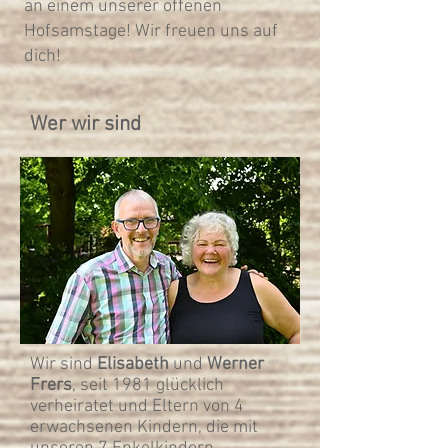
an einem unserer offenen
Hofsamstage! W
ir freuen uns auf
dich!
Wer wir sind
Wir sind
Elisabeth
und
Werner
Frers
, seit 1981 glücklich
verheiratet und Eltern von 4
erwachsenen Kindern, die mit