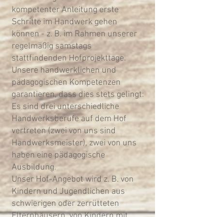
kompetenter Anleitung erste
Schritte im Handwerk gehen
können - z. B. im Rahmen unserer
regelmäßig samstags
stattfindenden Hofprojekttage.
Unsere handwerklichen und
pädagogischen Kompetenzen
garantieren, dass dies stets gelingt:
Es sind drei unterschiedliche
Handwerksberufe auf dem Hof
vertreten (zwei von uns sind
Handwerksmeister), zwei von uns
haben eine pädagogische
Ausbildung.
Unser Hof-Angebot wird z. B. von
Kindern und Jugendlichen aus
schwierigen oder zerrütteten
Elternhäusern, von Kindern mit