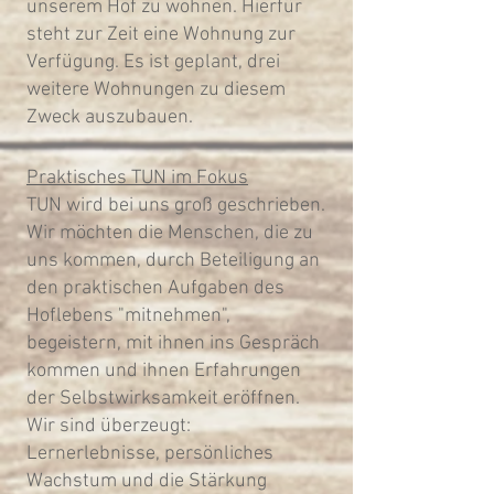
unserem Hof zu wohnen. Hierfür
steht zur Zeit eine Wohnung zur
Verfügung. Es ist geplant, drei
weitere Wohnungen zu diesem
Zweck auszubauen.​​
Praktisches TUN im Fokus
TUN wird bei uns groß geschrieben.
Wir möchten die Menschen, die zu
uns kommen, durch Beteiligung an
den praktischen Aufgaben des
Hoflebens "mitnehmen",
begeistern, mit ihnen ins Gespräch
kommen und ihnen Erfahrungen
der Selbstwirksamkeit eröffnen.
Wir sind überzeugt:
Lernerlebnisse, persönliches
Wachstum und die Stärkung