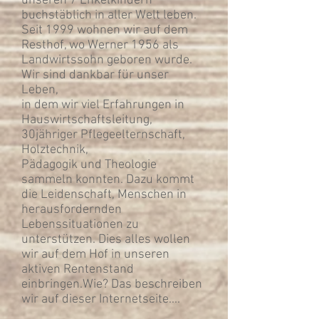
unseren 7 Enkelkindern
buchstäblich in aller Welt leben.
Seit 1999 wohnen wir auf dem
Resthof, wo Werner 1956 als
Landwirtssohn geboren wurde.
Wir sind dankbar für unser
Leben,
in dem wir viel Erfahrungen in
Hauswirtschaftsleitung,
30jähriger Pflegeelternschaft,
Holztechnik,
Pädagogik und Theologie
sammeln konnten. Dazu kommt
die Leidenschaft, Menschen in
herausfordernden
Lebenssituationen zu
unterstützen. Dies alles wollen
wir auf dem Hof in unseren
aktiven Rentenstand
einbringen.Wie? Das beschreiben
wir auf dieser Internetseite....