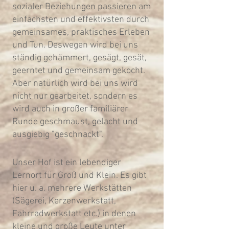
sozialer Beziehungen passieren am
einfachsten und effektivsten durch
gemeinsames, praktisches Erleben
und Tun. Deswegen wird bei uns
ständig gehämmert, gesägt, gesät,
geerntet und gemeinsam gekocht.
Aber natürlich wird bei uns wird
nicht nur gearbeitet, sondern es
wird auch in großer familiärer
Runde geschmaust, gelacht und
ausgiebig "geschnackt".
Unser Hof ist ein lebendiger
Lernort für Groß und Klein. Es gibt
hier u. a. mehrere Werkstätten
(Sägerei, Kerzenwerkstatt,
Fahrradwerkstatt etc.) in denen
kleine und große Leute unter