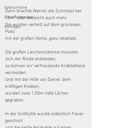
Spielscheune
Dann brachte Werner die Schnitzel her,
Dienstleistungen
15m³ oder vielleicht auch mehr.
Die wurden verteilt auf dem grünlosen 
Sonstiges
Platz
mit der großen Harke, ganz ratzefatz.
Die großen Lärchenstämme mussten 
sich der Rinde entkleiden,
so können wir verfressende Krabbeltiere 
vermeiden.
Und mit der Hilfe von Daniel, dem 
kräftigen Knaben,
wurden zwei 1,50m tiefe Löcher 
gegraben.
In der Grillhütte wurde ordentlich Feuer 
geschürt
und die heiße Holzkohle auf einen 