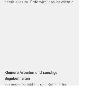
damit alles zu  Erde wird, das ist wichtig.
Kleinere Arbeiten und sonstige 
Begebenheiten
Ein neues Schild für den Ruhegarten 
hängt am Pfosten
und weist den Weg in Richtung Osten.