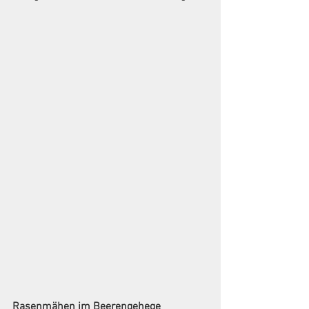
Rasenmähen im Beerengehege