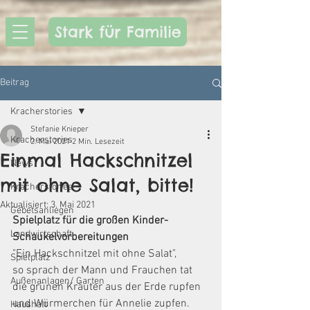
Stark für Familie
Beitrag
Kracherstories
Stefanie Knieper
Kracherstories
2. Mai 2021
2 Min. Lesezeit
Einmal Hackschnitzel
News
mit ohne Salat, bitte!
Kracherstories
Aktualisiert:
3. Mai 2021
Gebetsanliegen
Spielplatz für die großen Kinder-
Landwirtschaft
Schaukelvorbereitungen
"Ein Hackschnitzel mit ohne Salat",
Spielplatz
so sprach der Mann und Frauchen tat
Außenanlagen/ Garten
die grünen Kräuter aus der Erde rupfen
und Würmerchen für Annelie zupfen.
Haushalt